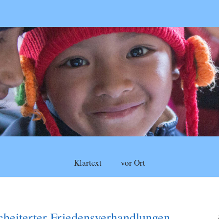
Klartext
vor Ort
heiterter Friedensverhandlungen