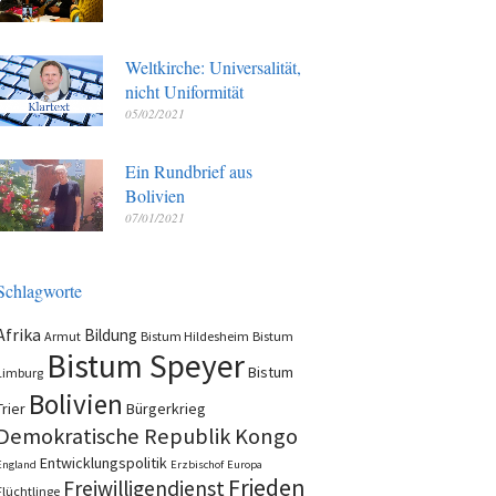
Weltkirche: Universalität,
nicht Uniformität
05/02/2021
Ein Rundbrief aus
Bolivien
07/01/2021
Schlagworte
Afrika
Bildung
Armut
Bistum Hildesheim
Bistum
Bistum Speyer
Bistum
Limburg
Bolivien
Trier
Bürgerkrieg
Demokratische Republik Kongo
Entwicklungspolitik
England
Erzbischof
Europa
Frieden
Freiwilligendienst
Flüchtlinge