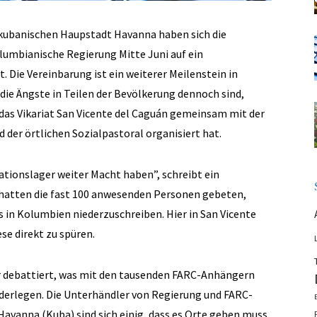
 kubanischen Haupstadt Havanna haben sich die
olumbianische Regierung Mitte Juni auf ein
Die Vereinbarung ist ein weiterer Meilenstein in
ie Ängste in Teilen der Bevölkerung dennoch sind,
das Vikariat San Vicente del Caguán gemeinsam mit der
er örtlichen Sozialpastoral organisiert hat.
ationslager weiter Macht haben”, schreibt ein
r hatten die fast 100 anwesenden Personen gebeten,
s in Kolumbien niederzuschreiben. Hier in San Vicente
se direkt zu spüren.
er debattiert, was mit den tausenden FARC-Anhängern
iederlegen. Die Unterhändler von Regierung und FARC-
Havanna (Kuba) sind sich einig, dass es Orte geben muss,