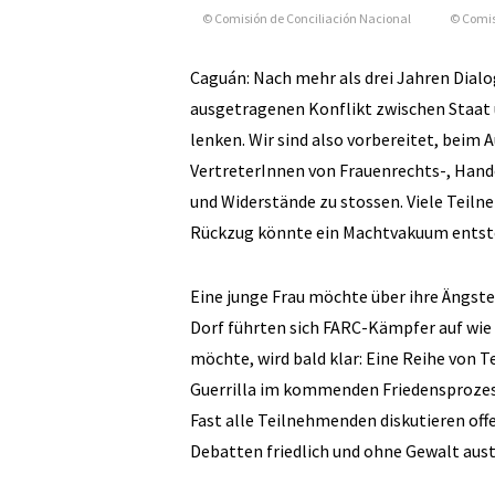
© Comisión de Conciliación Nacional
© Comis
Caguán: Nach mehr als drei Jahren Dialo
ausgetragenen Konflikt zwischen Staat 
lenken. Wir sind also vorbereitet, beim 
VertreterInnen von Frauenrechts-, Hande
und Widerstände zu stossen. Viele Teiln
Rückzug könnte ein Machtvakuum entste
Eine junge Frau möchte über ihre Ängste n
Dorf führten sich FARC-Kämpfer auf wie 
möchte, wird bald klar: Eine Reihe von 
Guerrilla im kommenden Friedensprozes
Fast alle Teilnehmenden diskutieren off
Debatten friedlich und ohne Gewalt austr