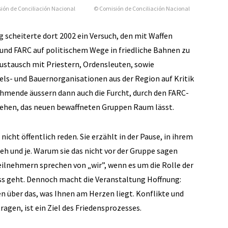
© Comisión de Conciliación Nacional
ión de Conciliación Nacional
g scheiterte dort 2002 ein Versuch, den mit Waffen
und FARC auf politischem Wege in friedliche Bahnen zu
Austausch mit Priestern, Ordensleuten, sowie
ls- und Bauernorganisationen aus der Region auf Kritik
ehmende äussern dann auch die Furcht, durch den FARC-
hen, das neuen bewaffneten Gruppen Raum lässt.
icht öffentlich reden. Sie erzählt in der Pause, in ihrem
eh und je. Warum sie das nicht vor der Gruppe sagen
Teilnehmern sprechen von „wir”, wenn es um die Rolle der
s geht. Dennoch macht die Veranstaltung Hoffnung:
en über das, was Ihnen am Herzen liegt. Konflikte und
agen, ist ein Ziel des Friedensprozesses.