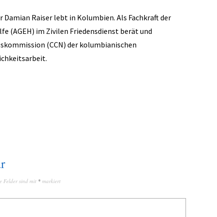
r Damian Raiser lebt in Kolumbien. Als Fachkraft der
fe (AGEH) im Zivilen Friedensdienst berät und
ngskommission (CCN) der kolumbianischen
ichkeitsarbeit.
r
e Felder sind mit
*
markiert