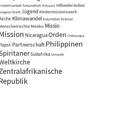
Indien
Hilfswerke
Friedensarbeit
Gesundheit
Hilfswerk
Jugend
Kindermissionswerk
Israel
Indigene
Klimawandel
Kirche
Kolumbien
Krämer
Missio
Menschenrechte
Mexiko
Mission
Orden
Nicaragua
Osteuropa
Philippinen
Partnerschaft
Papst
Spiritaner
Südafrika
Umwelt
Weltkirche
Zentralafrikanische
Republik