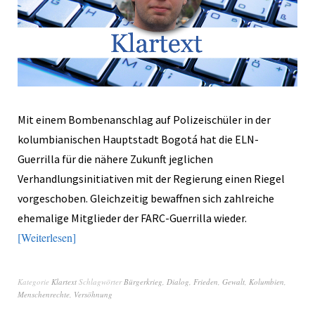
Mit einem Bombenanschlag auf Polizeischüler in der
kolumbianischen Hauptstadt Bogotá hat die ELN-
Guerrilla für die nähere Zukunft jeglichen
Verhandlungsinitiativen mit der Regierung einen Riegel
vorgeschoben. Gleichzeitig bewaffnen sich zahlreiche
ehemalige Mitglieder der FARC-Guerrilla wieder.
Weiterlesen
Kategorie
Klartext
Schlagwörter
Bürgerkrieg
,
Dialog
,
Frieden
,
Gewalt
,
Kolumbien
,
Menschenrechte
,
Versöhnung