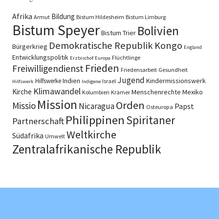
Afrika
Bildung
Armut
Bistum Hildesheim
Bistum Limburg
Bistum Speyer
Bolivien
Bistum Trier
Demokratische Republik Kongo
Bürgerkrieg
England
Entwicklungspolitik
Flüchtlinge
Erzbischof
Europa
Frieden
Freiwilligendienst
Friedensarbeit
Gesundheit
Jugend
Indien
Kindermissionswerk
Hilfswerke
Israel
Hilfswerk
Indigene
Klimawandel
Kirche
Menschenrechte
Mexiko
Kolumbien
Krämer
Mission
Orden
Missio
Nicaragua
Papst
Osteuropa
Philippinen
Spiritaner
Partnerschaft
Weltkirche
Südafrika
Umwelt
Zentralafrikanische Republik