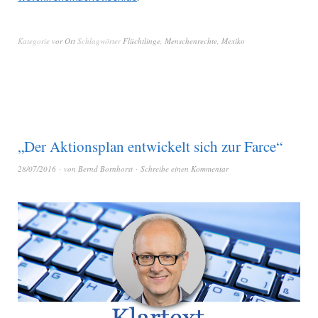
Kategorie
vor Ort
Schlagwörter
Flüchtlinge
,
Menschenrechte
,
Mexiko
„Der Aktionsplan entwickelt sich zur Farce“
28/07/2016
von
Bernd Bornhorst
Schreibe einen Kommentar