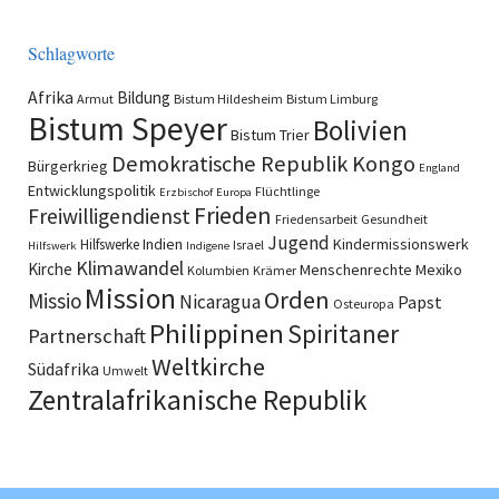
Schlagworte
Afrika
Bildung
Armut
Bistum Hildesheim
Bistum Limburg
Bistum Speyer
Bolivien
Bistum Trier
Demokratische Republik Kongo
Bürgerkrieg
England
Entwicklungspolitik
Flüchtlinge
Erzbischof
Europa
Frieden
Freiwilligendienst
Friedensarbeit
Gesundheit
Jugend
Indien
Kindermissionswerk
Hilfswerke
Israel
Hilfswerk
Indigene
Klimawandel
Kirche
Menschenrechte
Mexiko
Kolumbien
Krämer
Mission
Orden
Missio
Nicaragua
Papst
Osteuropa
Philippinen
Spiritaner
Partnerschaft
Weltkirche
Südafrika
Umwelt
Zentralafrikanische Republik