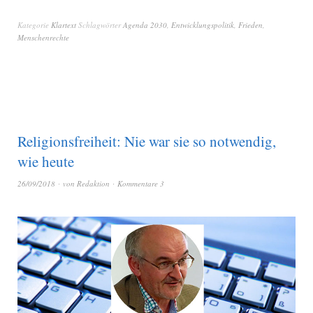
Kategorie
Klartext
Schlagwörter
Agenda 2030
,
Entwicklungspolitik
,
Frieden
,
Menschenrechte
Religionsfreiheit: Nie war sie so notwendig,
wie heute
26/09/2018
von
Redaktion
Kommentare 3