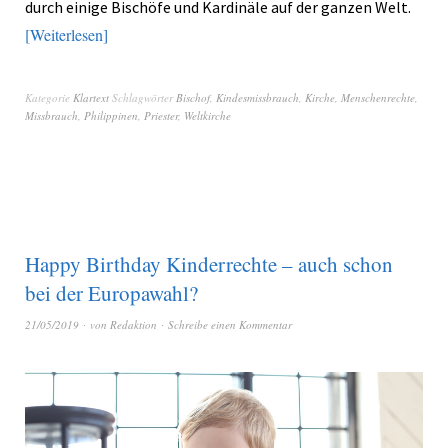
durch einige Bischöfe und Kardinäle auf der ganzen Welt.
Weiterlesen
Kategorie
Klartext
Schlagwörter
Bischof
,
Kindesmissbrauch
,
Kirche
,
Menschenrechte
,
Missbrauch
,
Philippinen
,
Priester
,
Weltkirche
Happy Birthday Kinderrechte – auch schon
bei der Europawahl?
21/05/2019
von
Redaktion
Schreibe einen Kommentar