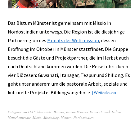
Das Bistum Münster ist gemeinsam mit Missio in
Nordostindien unterwegs. Die Region ist die diesjährige
Partnerregion des
Monats der Weltmission
, dessen
Eröffnung im Oktober in Münster stattfindet. Die Gruppe
besucht die Gäste und Projektpartner, die im Herbst auch
nach Deutschland kommen werden. Die Reise führt durch
vier Diözesen: Guwahati, Itanagar, Tezpur und Shillong. Es
geht unter anderem um die pastorale Arbeit, soziale und
Weiterlesen
kulturelle Projekte, Bildungsangebote.
Kategorie
vor Ort
Schlagwörter
Bauern
,
Bistum Münster
,
Fairer Handel
,
Indien
,
Menschenrechte
,
Missio
,
Missioblog
,
Mission
,
Nordostindien