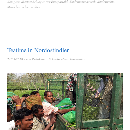
Kategorie
Klartext
Schlagwörter
Europawahl
,
Kindermissionswerk
,
Kinderrechte
,
Menschenrechte
,
Wahlen
Teatime in Nordostindien
21/03/2019
von
Redaktion
Schreibe einen Kommentar