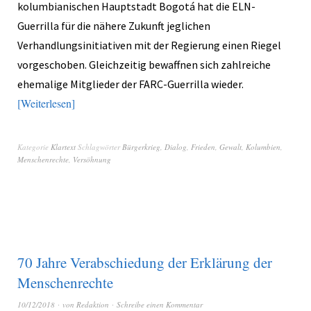
kolumbianischen Hauptstadt Bogotá hat die ELN-
Guerrilla für die nähere Zukunft jeglichen
Verhandlungsinitiativen mit der Regierung einen Riegel
vorgeschoben. Gleichzeitig bewaffnen sich zahlreiche
ehemalige Mitglieder der FARC-Guerrilla wieder.
Weiterlesen
Kategorie
Klartext
Schlagwörter
Bürgerkrieg
,
Dialog
,
Frieden
,
Gewalt
,
Kolumbien
,
Menschenrechte
,
Versöhnung
70 Jahre Verabschiedung der Erklärung der
Menschenrechte
10/12/2018
von
Redaktion
Schreibe einen Kommentar