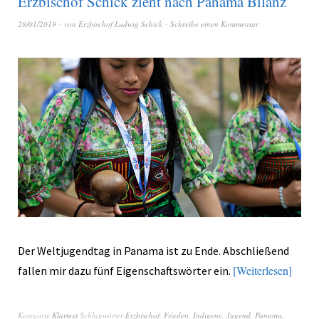
Erzbischof Schick zieht nach Panama Bilanz
28/01/2019
von
Erzbischof Ludwig Schick
Schreibe einen Kommentar
Der Weltjugendtag in Panama ist zu Ende. Abschließend
Weiterlesen
fallen mir dazu fünf Eigenschaftswörter ein.
Kategorie
Klartext
Schlagwörter
Erzbischof
,
Frieden
,
Indigene
,
Jugend
,
Panama
,