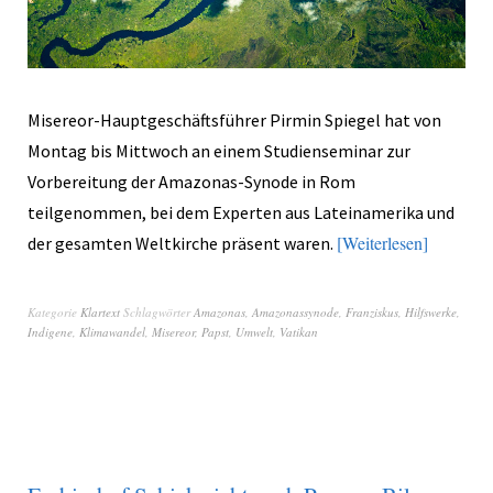
Misereor-Hauptgeschäftsführer Pirmin Spiegel hat von
Montag bis Mittwoch an einem Studienseminar zur
Vorbereitung der Amazonas-Synode in Rom
teilgenommen, bei dem Experten aus Lateinamerika und
Weiterlesen
der gesamten Weltkirche präsent waren.
Kategorie
Klartext
Schlagwörter
Amazonas
,
Amazonassynode
,
Franziskus
,
Hilfswerke
,
Indigene
,
Klimawandel
,
Misereor
,
Papst
,
Umwelt
,
Vatikan