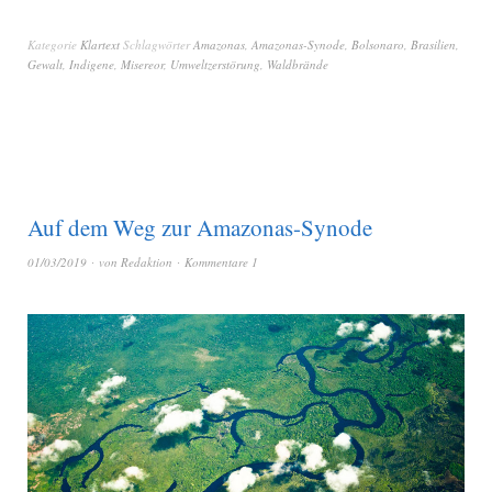
Kategorie
Klartext
Schlagwörter
Amazonas
,
Amazonas-Synode
,
Bolsonaro
,
Brasilien
,
Gewalt
,
Indigene
,
Misereor
,
Umweltzerstörung
,
Waldbrände
Auf dem Weg zur Amazonas-Synode
01/03/2019
von
Redaktion
Kommentare 1