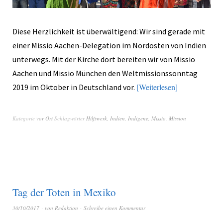
Diese Herzlichkeit ist überwältigend: Wir sind gerade mit
einer Missio Aachen-Delegation im Nordosten von Indien
unterwegs. Mit der Kirche dort bereiten wir von Missio
Aachen und Missio München den Weltmissionssonntag
Weiterlesen
2019 im Oktober in Deutschland vor.
Kategorie
vor Ort
Schlagwörter
Hilfswerk
,
Indien
,
Indigene
,
Missio
,
Mission
Tag der Toten in Mexiko
30/10/2017
von
Redaktion
Schreibe einen Kommentar