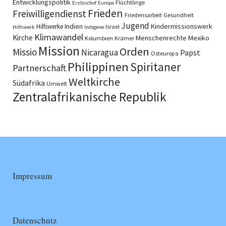
Entwicklungspolitik
Flüchtlinge
Erzbischof
Europa
Frieden
Freiwilligendienst
Friedensarbeit
Gesundheit
Jugend
Indien
Kindermissionswerk
Hilfswerke
Israel
Hilfswerk
Indigene
Klimawandel
Kirche
Menschenrechte
Mexiko
Kolumbien
Krämer
Mission
Orden
Missio
Nicaragua
Papst
Osteuropa
Philippinen
Spiritaner
Partnerschaft
Weltkirche
Südafrika
Umwelt
Zentralafrikanische Republik
Impressum
Datenschutz