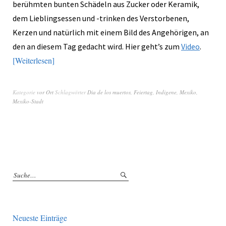
berühmten bunten Schädeln aus Zucker oder Keramik,
dem Lieblingsessen und -trinken des Verstorbenen,
Kerzen und natürlich mit einem Bild des Angehörigen, an
den an diesem Tag gedacht wird. Hier geht’s zum
Video
.
Weiterlesen
Kategorie
vor Ort
Schlagwörter
Dia de los muertos
,
Feiertag
,
Indigene
,
Mexiko
,
Mexiko-Stadt
Neueste Einträge