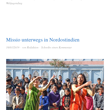
Weltjugendtag
Missio unterwegs in Nordostindien
16/01/2019
von
Redaktion
Schreibe einen Kommentar