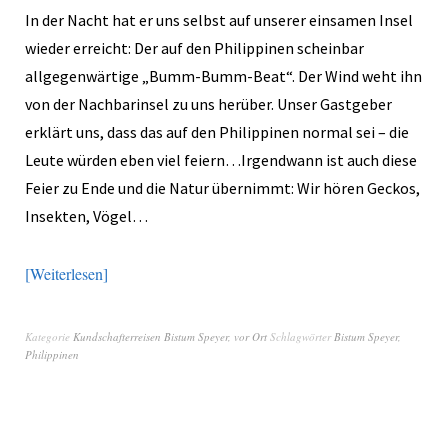
In der Nacht hat er uns selbst auf unserer einsamen Insel
wieder erreicht: Der auf den Philippinen scheinbar
allgegenwärtige „Bumm-Bumm-Beat“. Der Wind weht ihn
von der Nachbarinsel zu uns herüber. Unser Gastgeber
erklärt uns, dass das auf den Philippinen normal sei – die
Leute würden eben viel feiern…Irgendwann ist auch diese
Feier zu Ende und die Natur übernimmt: Wir hören Geckos,
Insekten, Vögel…
Weiterlesen
Kategorie
Kundschafterreisen Bistum Speyer
,
vor Ort
Schlagwörter
Bistum Speyer
,
Philippinen