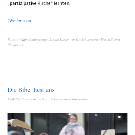
„partizipative Kirche“ lernten.
Weiterlesen
Kategorie
Kundschafterreisen Bistum Speyer
,
vor Ort
Schlagwörter
Bistum Speyer
,
Philippinen
Die Bibel liest uns
15/02/2017
von
Redaktion
Schreibe einen Kommentar