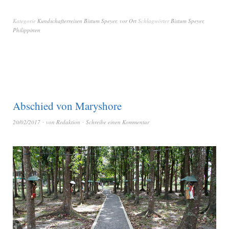
Kategorie
Kundschafterreisen Bistum Speyer
,
vor Ort
Schlagwörter
Bistum Speyer
,
Philippinen
Abschied von Maryshore
20/02/2017
von
Redaktion
Schreibe einen Kommentar