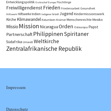
Entwicklungspolitik
Flüchtlinge
Erzbischof
Europa
Frieden
Freiwilligendienst
Friedensarbeit
Gesundheit
Jugend
Indien
Kindermissionswerk
Hilfswerke
Israel
Hilfswerk
Indigene
Klimawandel
Kirche
Menschenrechte
Mexiko
Kolumbien
Krämer
Mission
Orden
Missio
Nicaragua
Papst
Osteuropa
Philippinen
Spiritaner
Partnerschaft
Weltkirche
Südafrika
Umwelt
Zentralafrikanische Republik
Impressum
Datenschutz