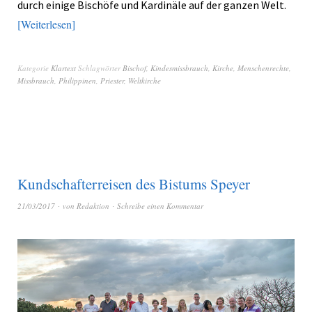
durch einige Bischöfe und Kardinäle auf der ganzen Welt.
Weiterlesen
Kategorie
Klartext
Schlagwörter
Bischof
,
Kindesmissbrauch
,
Kirche
,
Menschenrechte
,
Missbrauch
,
Philippinen
,
Priester
,
Weltkirche
Kundschafterreisen des Bistums Speyer
21/03/2017
von
Redaktion
Schreibe einen Kommentar