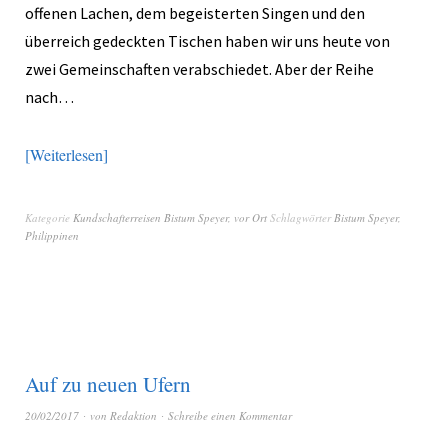
offenen Lachen, dem begeisterten Singen und den
überreich gedeckten Tischen haben wir uns heute von
zwei Gemeinschaften verabschiedet. Aber der Reihe
nach…
Weiterlesen
Kategorie
Kundschafterreisen Bistum Speyer
,
vor Ort
Schlagwörter
Bistum Speyer
,
Philippinen
Auf zu neuen Ufern
20/02/2017
von
Redaktion
Schreibe einen Kommentar