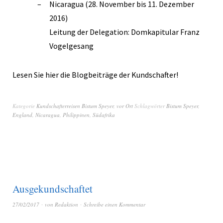
Nicaragua (28. November bis 11. Dezember
2016)
Leitung der Delegation: Domkapitular Franz
Vogelgesang
Lesen Sie hier die Blogbeiträge der Kundschafter!
Kategorie
Kundschafterreisen Bistum Speyer
,
vor Ort
Schlagwörter
Bistum Speyer
,
England
,
Nicaragua
,
Philippinen
,
Südafrika
Ausgekundschaftet
27/02/2017
von
Redaktion
Schreibe einen Kommentar