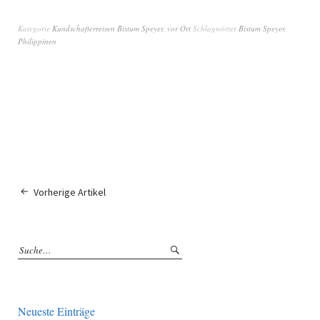
Kategorie
Kundschafterreisen Bistum Speyer
,
vor Ort
Schlagwörter
Bistum Speyer
,
Philippinen
Vorherige Artikel
Neueste Einträge