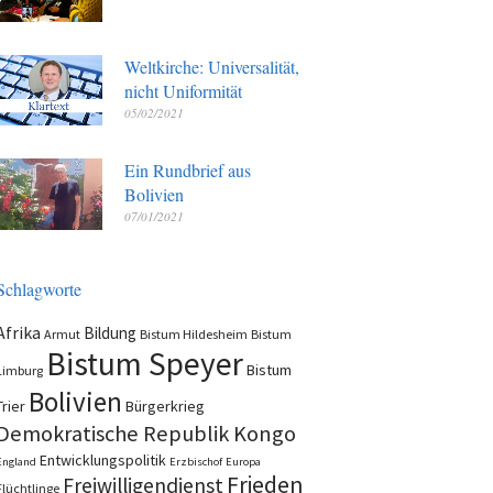
Weltkirche: Universalität,
nicht Uniformität
05/02/2021
Ein Rundbrief aus
Bolivien
07/01/2021
Schlagworte
Afrika
Bildung
Armut
Bistum Hildesheim
Bistum
Bistum Speyer
Bistum
Limburg
Bolivien
Trier
Bürgerkrieg
Demokratische Republik Kongo
Entwicklungspolitik
England
Erzbischof
Europa
Frieden
Freiwilligendienst
Flüchtlinge