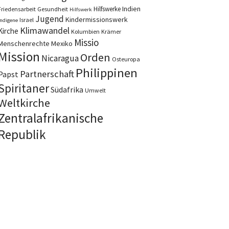
Indien
Hilfswerke
Friedensarbeit
Gesundheit
Hilfswerk
Jugend
Kindermissionswerk
Israel
Indigene
Klimawandel
Kirche
Kolumbien
Krämer
Missio
Menschenrechte
Mexiko
Mission
Orden
Nicaragua
Osteuropa
Philippinen
Partnerschaft
Papst
Spiritaner
Südafrika
Umwelt
Weltkirche
Zentralafrikanische
Republik