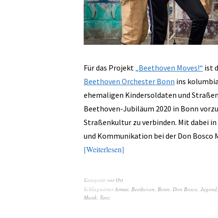
Für das Projekt
„Beethoven Moves!“
ist 
Beethoven Orchester Bonn
ins kolumbia
ehemaligen Kindersoldaten und Straßen
Beethoven-Jubiläum 2020 in Bonn vorzube
Straßenkultur zu verbinden. Mit dabei in 
und Kommunikation bei der Don Bosco M
Weiterlesen
Kategorie
vor Ort
Schlagwörter
Armut
,
Beethoven
,
Bonn
,
Don Bosco
,
Jugend
Musik
,
Tanz