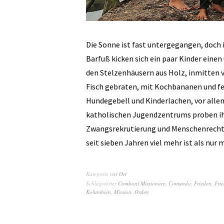
Die Sonne ist fast untergegangen, doch
Barfuß kicken sich ein paar Kinder einen
den Stelzenhäusern aus Holz, inmitten 
Fisch gebraten, mit Kochbananen und f
Hundegebell und Kinderlachen, vor allem
katholischen Jugendzentrums proben ihr
Zwangsrekrutierung und Menschenrechts
seit sieben Jahren viel mehr ist als nur 
Kategorie
vor Ort
Schlagwörter
Comboni Missionare
,
Comundo
,
Frieden
,
Frie
Kolumbien
,
Mission
,
Orden