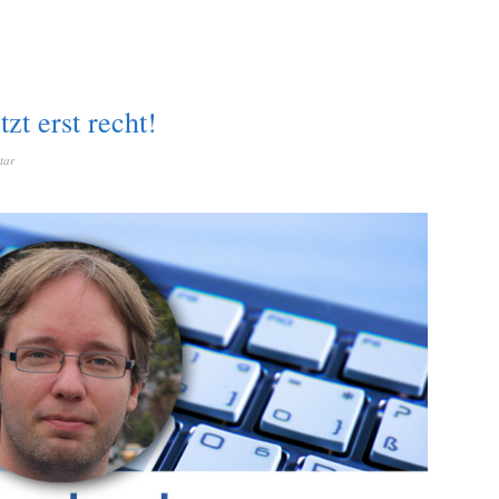
zt erst recht!
tar