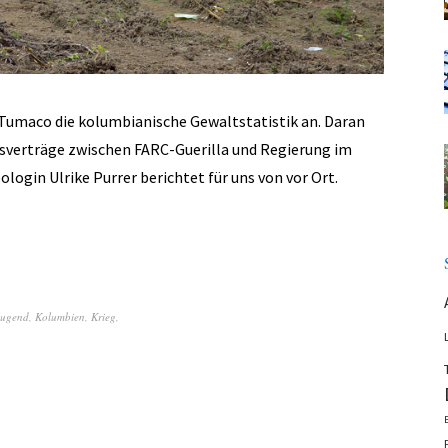
t Tumaco die kolumbianische Gewaltstatistik an. Daran
nsverträge zwischen FARC-Guerilla und Regierung im
ogin Ulrike Purrer berichtet für uns von vor Ort.
Jugend
,
Kolumbien
,
Krieg
,