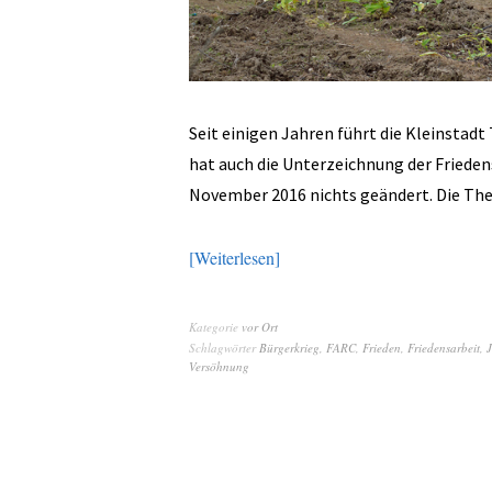
Seit einigen Jahren führt die Kleinstad
hat auch die Unterzeichnung der Friede
November 2016 nichts geändert. Die Theol
Weiterlesen
Kategorie
vor Ort
Schlagwörter
Bürgerkrieg
,
FARC
,
Frieden
,
Friedensarbeit
,
Versöhnung