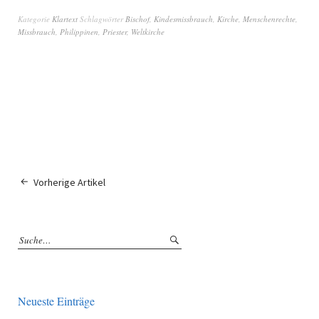
Kategorie
Klartext
Schlagwörter
Bischof
,
Kindesmissbrauch
,
Kirche
,
Menschenrechte
,
Missbrauch
,
Philippinen
,
Priester
,
Weltkirche
Vorherige Artikel
Neueste Einträge