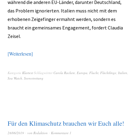
während die anderen EU-Länder, darunter Deutschland,
das Problem ignorierten. Italien muss nicht mit dem
erhobenen Zeigefinger ermahnt werden, sondern es
braucht ein gemeinsames Engagement, fordert Claudia
Zeisel.
Weiterlesen
Kategorie
Klartext
Schlagwörter
Carola Rackete
,
Europa
,
Flucht
,
Flüchtlinge
,
Italien
,
Sea Watch
,
Seenotrettung
Für den Klimaschutz brauchen wir Euch alle!
28/06/2019
von
Redaktion
Kommentare 1