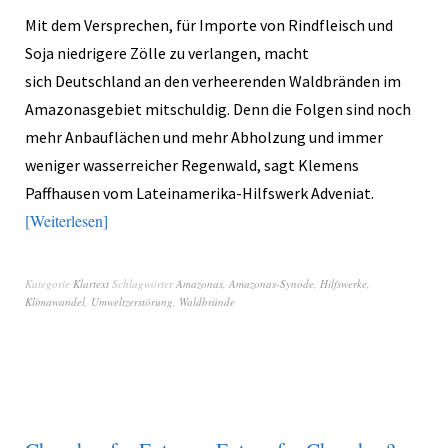
Mit dem Versprechen, für Importe von Rindfleisch und
Soja niedrigere Zölle zu verlangen, macht
sich Deutschland an den verheerenden Waldbränden im
Amazonasgebiet mitschuldig. Denn die Folgen sind noch
mehr Anbauflächen und mehr Abholzung und immer
weniger wasserreicher Regenwald, sagt Klemens
Paffhausen vom Lateinamerika-Hilfswerk Adveniat.
Weiterlesen
Kategorie
Klartext
Schlagwörter
Amazonas
,
Amazonas-Synode
,
Hilfswerke
,
Klimawandel
,
Umweltzerstörung
,
Waldbrände