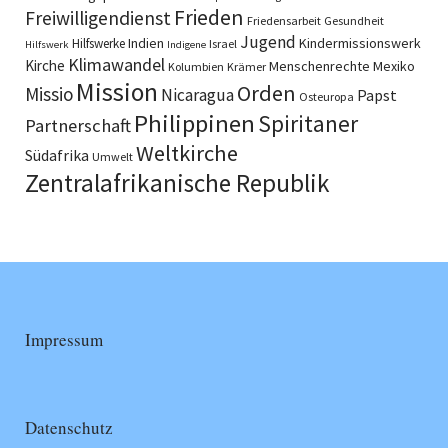
Frieden
Freiwilligendienst
Friedensarbeit
Gesundheit
Jugend
Indien
Kindermissionswerk
Hilfswerke
Israel
Hilfswerk
Indigene
Klimawandel
Kirche
Menschenrechte
Mexiko
Kolumbien
Krämer
Mission
Orden
Missio
Nicaragua
Papst
Osteuropa
Philippinen
Spiritaner
Partnerschaft
Weltkirche
Südafrika
Umwelt
Zentralafrikanische Republik
Impressum
Datenschutz