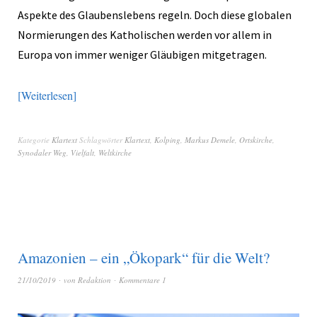
Aspekte des Glaubenslebens regeln. Doch diese globalen
Normierungen des Katholischen werden vor allem in
Europa von immer weniger Gläubigen mitgetragen.
Weiterlesen
Kategorie
Klartext
Schlagwörter
Klartext
,
Kolping
,
Markus Demele
,
Ortskirche
,
Synodaler Weg
,
Vielfalt
,
Weltkirche
Amazonien – ein „Ökopark“ für die Welt?
21/10/2019
von
Redaktion
Kommentare 1