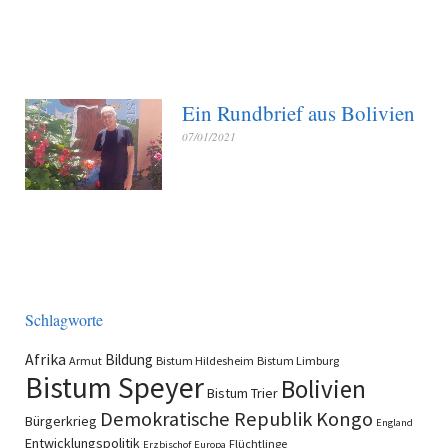
Ein Rundbrief aus Bolivien
07/01/2021
Schlagworte
Afrika
Bildung
Armut
Bistum Hildesheim
Bistum Limburg
Bistum Speyer
Bolivien
Bistum Trier
Demokratische Republik Kongo
Bürgerkrieg
England
Entwicklungspolitik
Flüchtlinge
Erzbischof
Europa