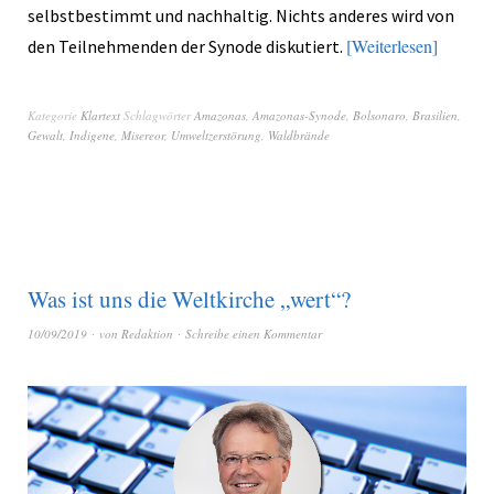
selbstbestimmt und nachhaltig. Nichts anderes wird von
Weiterlesen
den Teilnehmenden der Synode diskutiert.
Kategorie
Klartext
Schlagwörter
Amazonas
,
Amazonas-Synode
,
Bolsonaro
,
Brasilien
,
Gewalt
,
Indigene
,
Misereor
,
Umweltzerstörung
,
Waldbrände
Was ist uns die Weltkirche „wert“?
10/09/2019
von
Redaktion
Schreibe einen Kommentar