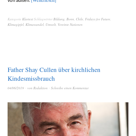
von außen.
Kategorie
Klartext
Schlagwörter
Bildung
,
Bonn
,
Chile
,
Fridays for Future
,
Klimagipfel
,
Klimawandel
,
Umwelt
,
Vereinte Nationen
Father Shay Cullen über kirchlichen
Kindesmissbrauch
04/06/2019
von
Redaktion
Schreibe einen Kommentar