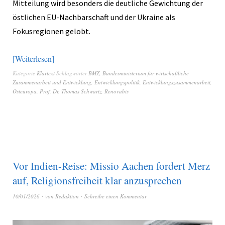
Mitteilung wird besonders die deutliche Gewichtung der
östlichen EU-Nachbarschaft und der Ukraine als
Fokusregionen gelobt.
Weiterlesen
Kategorie
Klartext
Schlagwörter
BMZ
,
Bundesministerium für wirtschaftliche
Zusammenarbeit und Entwicklung
,
Entwicklungspolitik
,
Entwicklungszusammenarbeit
,
Osteuropa
,
Prof. Dr. Thomas Schwartz
,
Renovabis
Vor Indien-Reise: Missio Aachen fordert Merz
auf, Religionsfreiheit klar anzusprechen
10/01/2026
von
Redaktion
Schreibe einen Kommentar