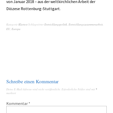
von Januar 2018 – aus der weltkirchlichen Arbeit der
Diözese Rottenburg-Stuttgart.
Kategorie
Klartext
Schlagwörter
Entwicklungspolitik
,
Entwicklungszusammenarbeit
,
EU
,
Europa
Schreibe einen Kommentar
Deine E-Mail-Adresse wird nicht veröffentlicht.
Erforderliche Felder sind mit
*
markiert
Kommentar
*