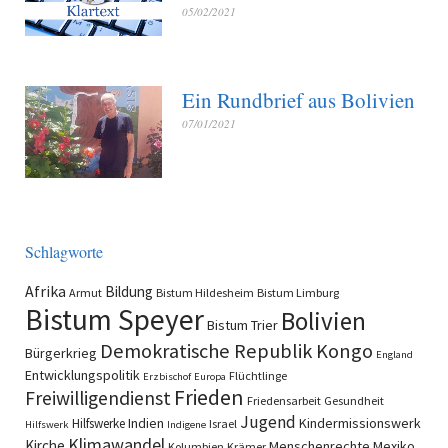
05/02/2021
Ein Rundbrief aus Bolivien
07/01/2021
Schlagworte
Afrika
Bildung
Armut
Bistum Hildesheim
Bistum Limburg
Bistum Speyer
Bolivien
Bistum Trier
Demokratische Republik Kongo
Bürgerkrieg
England
Entwicklungspolitik
Flüchtlinge
Erzbischof
Europa
Frieden
Freiwilligendienst
Friedensarbeit
Gesundheit
Jugend
Indien
Kindermissionswerk
Hilfswerke
Israel
Hilfswerk
Indigene
Klimawandel
Kirche
Menschenrechte
Mexiko
Kolumbien
Krämer