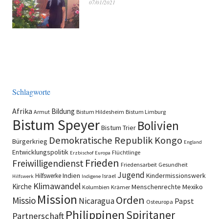
07/01/2021
Schlagworte
Afrika
Bildung
Armut
Bistum Hildesheim
Bistum Limburg
Bistum Speyer
Bolivien
Bistum Trier
Demokratische Republik Kongo
Bürgerkrieg
England
Entwicklungspolitik
Flüchtlinge
Erzbischof
Europa
Frieden
Freiwilligendienst
Friedensarbeit
Gesundheit
Jugend
Indien
Kindermissionswerk
Hilfswerke
Israel
Hilfswerk
Indigene
Klimawandel
Kirche
Menschenrechte
Mexiko
Kolumbien
Krämer
Mission
Orden
Missio
Nicaragua
Papst
Osteuropa
Philippinen
Spiritaner
Partnerschaft