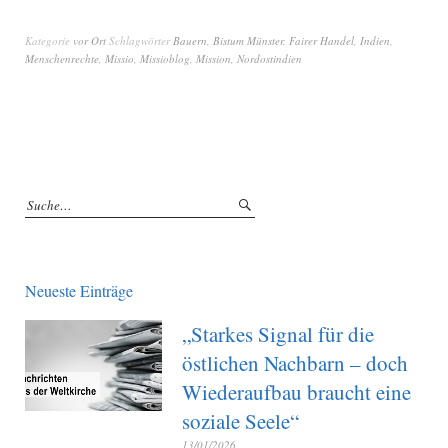
Kategorie
vor Ort
Schlagwörter
Bauern
,
Bistum Münster
,
Fairer Handel
,
Indien
,
Menschenrechte
,
Missio
,
Missioblog
,
Mission
,
Nordostindien
Neueste Einträge
„Starkes Signal für die
östlichen Nachbarn – doch
Wiederaufbau braucht eine
soziale Seele“
13/01/2026