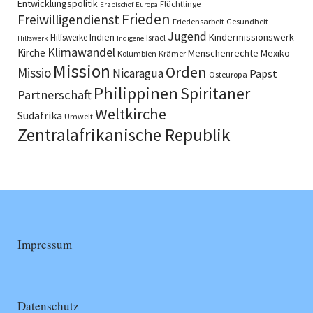
Entwicklungspolitik
Flüchtlinge
Erzbischof
Europa
Frieden
Freiwilligendienst
Friedensarbeit
Gesundheit
Jugend
Indien
Kindermissionswerk
Hilfswerke
Israel
Hilfswerk
Indigene
Klimawandel
Kirche
Menschenrechte
Mexiko
Kolumbien
Krämer
Mission
Orden
Missio
Nicaragua
Papst
Osteuropa
Philippinen
Spiritaner
Partnerschaft
Weltkirche
Südafrika
Umwelt
Zentralafrikanische Republik
Impressum
Datenschutz