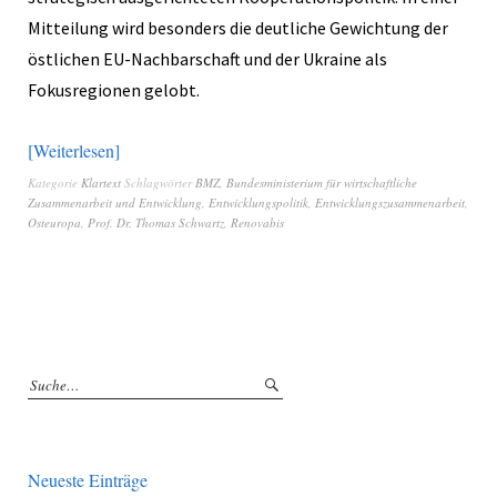
Mitteilung wird besonders die deutliche Gewichtung der
östlichen EU-Nachbarschaft und der Ukraine als
Fokusregionen gelobt.
Weiterlesen
Kategorie
Klartext
Schlagwörter
BMZ
,
Bundesministerium für wirtschaftliche
Zusammenarbeit und Entwicklung
,
Entwicklungspolitik
,
Entwicklungszusammenarbeit
,
Osteuropa
,
Prof. Dr. Thomas Schwartz
,
Renovabis
Neueste Einträge