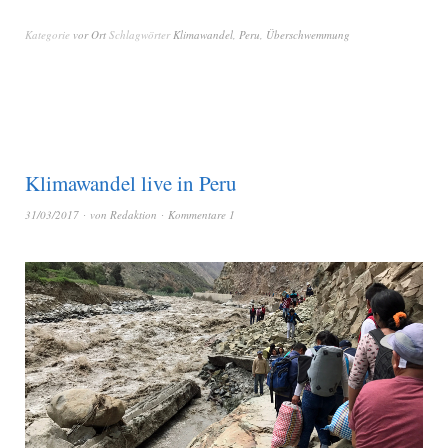
Kategorie
vor Ort
Schlagwörter
Klimawandel
,
Peru
,
Überschwemmung
Klimawandel live in Peru
31/03/2017
von
Redaktion
Kommentare 1