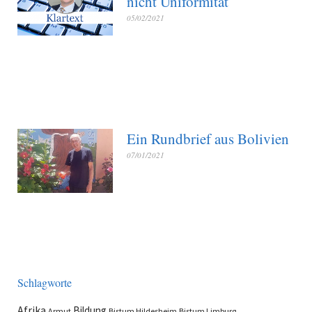
nicht Uniformität
05/02/2021
Ein Rundbrief aus Bolivien
07/01/2021
Schlagworte
Afrika
Bildung
Armut
Bistum Hildesheim
Bistum Limburg