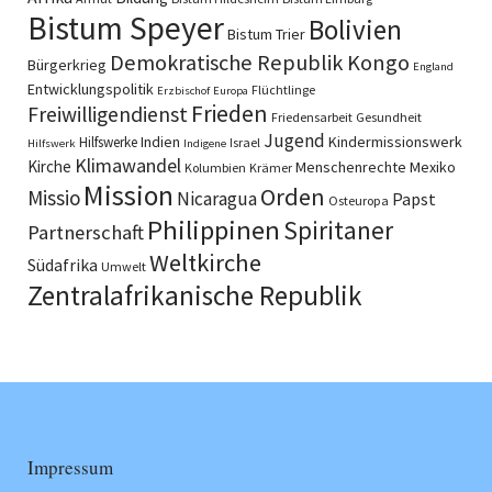
Bistum Speyer
Bolivien
Bistum Trier
Demokratische Republik Kongo
Bürgerkrieg
England
Entwicklungspolitik
Flüchtlinge
Erzbischof
Europa
Frieden
Freiwilligendienst
Friedensarbeit
Gesundheit
Jugend
Indien
Kindermissionswerk
Hilfswerke
Israel
Hilfswerk
Indigene
Klimawandel
Kirche
Menschenrechte
Mexiko
Kolumbien
Krämer
Mission
Orden
Missio
Nicaragua
Papst
Osteuropa
Philippinen
Spiritaner
Partnerschaft
Weltkirche
Südafrika
Umwelt
Zentralafrikanische Republik
Impressum