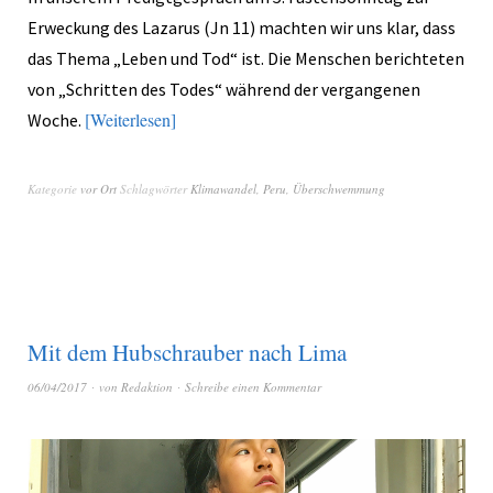
Erweckung des Lazarus (Jn 11) machten wir uns klar, dass
das Thema „Leben und Tod“ ist. Die Menschen berichteten
von „Schritten des Todes“ während der vergangenen
Weiterlesen
Woche.
Kategorie
vor Ort
Schlagwörter
Klimawandel
,
Peru
,
Überschwemmung
Mit dem Hubschrauber nach Lima
06/04/2017
von
Redaktion
Schreibe einen Kommentar