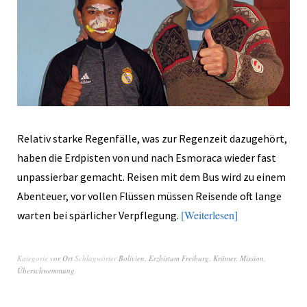
Relativ starke Regenfälle, was zur Regenzeit dazugehört,
haben die Erdpisten von und nach Esmoraca wieder fast
unpassierbar gemacht. Reisen mit dem Bus wird zu einem
Abenteuer, vor vollen Flüssen müssen Reisende oft lange
Weiterlesen
warten bei spärlicher Verpflegung.
Kategorie
vor Ort
Schlagwörter
Bolivien
,
Erzbistum Freiburg
,
Krämer
,
Mission
,
Überschwemmung