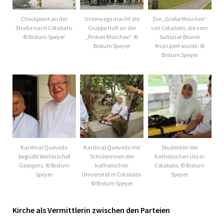
Checkpoint an der
Unterwegs macht die
Die „Große Moschee“
Straße nach Cotabato.
Gruppe Halt an der
von Cotabato, die vom
© Bistum Speyer
„Pinken Moschee“. ©
Sultanat Brunei
Bistum Speyer
finanziert wurde. ©
Bistum Speyer
Kardinal Quevedo
Kardinal Quevedo mit
Studenten der
begrüßt Weihbischof
Schülerinnen der
Katholischen Uni in
Georgens. © Bistum
katholischen
Cotabato. © Bistum
Speyer
Universität in Cotabato.
Speyer
© Bistum Speyer
Kirche als Vermittlerin zwischen den Parteien