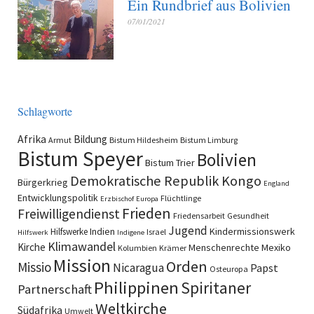
Ein Rundbrief aus Bolivien
07/01/2021
Schlagworte
Afrika
Bildung
Armut
Bistum Hildesheim
Bistum Limburg
Bistum Speyer
Bolivien
Bistum Trier
Demokratische Republik Kongo
Bürgerkrieg
England
Entwicklungspolitik
Flüchtlinge
Erzbischof
Europa
Frieden
Freiwilligendienst
Friedensarbeit
Gesundheit
Jugend
Indien
Kindermissionswerk
Hilfswerke
Israel
Hilfswerk
Indigene
Klimawandel
Kirche
Menschenrechte
Mexiko
Kolumbien
Krämer
Mission
Orden
Missio
Nicaragua
Papst
Osteuropa
Philippinen
Spiritaner
Partnerschaft
Weltkirche
Südafrika
Umwelt