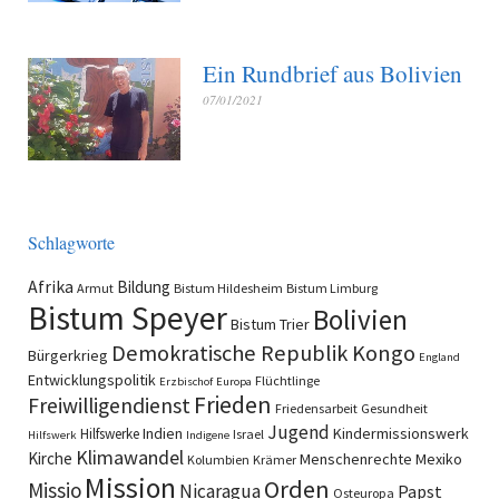
Ein Rundbrief aus Bolivien
07/01/2021
Schlagworte
Afrika
Bildung
Armut
Bistum Hildesheim
Bistum Limburg
Bistum Speyer
Bolivien
Bistum Trier
Demokratische Republik Kongo
Bürgerkrieg
England
Entwicklungspolitik
Flüchtlinge
Erzbischof
Europa
Frieden
Freiwilligendienst
Friedensarbeit
Gesundheit
Jugend
Indien
Kindermissionswerk
Hilfswerke
Israel
Hilfswerk
Indigene
Klimawandel
Kirche
Menschenrechte
Mexiko
Kolumbien
Krämer
Mission
Orden
Missio
Nicaragua
Papst
Osteuropa