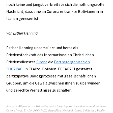
noch keine und jüngst verbreitete sich die hoffnungsvolle
Nachricht, dass eine an Corona erkrankte Bolivianerin in
Italien genesen ist.
Von Esther Henning
Esther Henning unterstützt und berät als
Friedensfachkraft des Internationalen Christlichen
Friedensdienstes
Eirene
die
Partnerorganisation
FOCAPACI
in El Alto, Bolivien. FOCAPACI gestaltet
partizipative Dialogprozesse mit gesellschaftlichen
Gruppen, um die Gewalt zwischen ihnen zu überwinden
und gerechte Verhältnisse zu schaffen.
Kategorie
Allgemein
,
vor Ort
Schlagwörter
Ausgehsperre
,
Ausnahmezustand
,
Bolivien
,
Corona-Virus
,
El Alto
,
FOCAPACI
,
Gesundheit
,
Notstand
,
Oruro
,
Solidarität
,
Wahlen