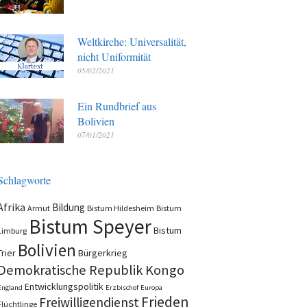
Weltkirche: Universalität,
nicht Uniformität
05/02/2021
Ein Rundbrief aus
Bolivien
07/01/2021
Schlagworte
Afrika
Bildung
Armut
Bistum Hildesheim
Bistum
Bistum Speyer
Bistum
Limburg
Bolivien
Trier
Bürgerkrieg
Demokratische Republik Kongo
Entwicklungspolitik
England
Erzbischof
Europa
Frieden
Freiwilligendienst
Flüchtlinge