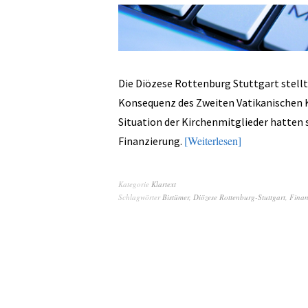
Die Diözese Rottenburg Stuttgart stellt 
Konsequenz des Zweiten Vatikanischen K
Situation der Kirchenmitglieder hatten 
Weiterlesen
Finanzierung.
Kategorie
Klartext
Schlagwörter
Bistümer
,
Diözese Rottenburg-Stuttgart
,
Finan