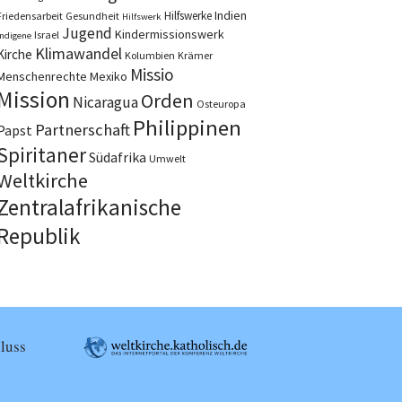
Indien
Hilfswerke
Friedensarbeit
Gesundheit
Hilfswerk
Jugend
Kindermissionswerk
Israel
Indigene
Klimawandel
Kirche
Kolumbien
Krämer
Missio
Menschenrechte
Mexiko
Mission
Orden
Nicaragua
Osteuropa
Philippinen
Partnerschaft
Papst
Spiritaner
Südafrika
Umwelt
Weltkirche
Zentralafrikanische
Republik
luss