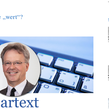
e „wert“?