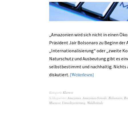
„Amazonien wird sich nicht in einen Öko
Präsident Jair Bolsonaro zu Beginn der
„Internationalisierung“ oder „zweite K
Naturschutz und Ausbeutung gibt es eine
selbstbestimmt und nachhaltig. Nichts
Weiterlesen
diskutiert.
Kategorie
Klartext
Schlagwörter
Amazonas
,
Amazonas-Synode
,
Bolsonaro
,
Bra
Misereor
,
Umweltzerstörung
,
Waldbrände