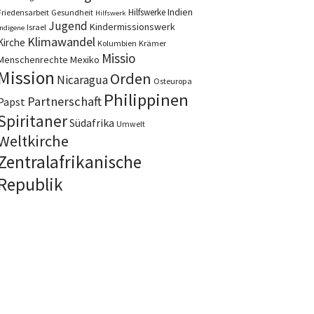
Indien
Hilfswerke
Friedensarbeit
Gesundheit
Hilfswerk
Jugend
Kindermissionswerk
Israel
Indigene
Klimawandel
Kirche
Kolumbien
Krämer
Missio
Menschenrechte
Mexiko
Mission
Orden
Nicaragua
Osteuropa
Philippinen
Partnerschaft
Papst
Spiritaner
Südafrika
Umwelt
Weltkirche
Zentralafrikanische
Republik