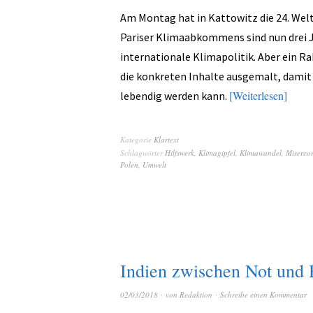
Am Montag hat in Kattowitz die 24. Wel
Pariser Klimaabkommens sind nun drei Ja
internationale Klimapolitik. Aber ein Ra
die konkreten Inhalte ausgemalt, damit 
Weiterlesen
lebendig werden kann.
Kategorie
Klartext
Schlagwörter
Hilfswerk
,
Klimagipfel
,
Klimawandel
,
Misereor
Polen
,
Umwelt
Indien zwischen Not und
02/03/2018
von
Redaktion
Schreibe einen Kommentar