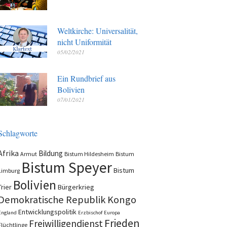
Weltkirche: Universalität,
nicht Uniformität
05/02/2021
Ein Rundbrief aus
Bolivien
07/01/2021
Schlagworte
Afrika
Bildung
Armut
Bistum Hildesheim
Bistum
Bistum Speyer
Bistum
Limburg
Bolivien
Trier
Bürgerkrieg
Demokratische Republik Kongo
Entwicklungspolitik
England
Erzbischof
Europa
Frieden
Freiwilligendienst
Flüchtlinge