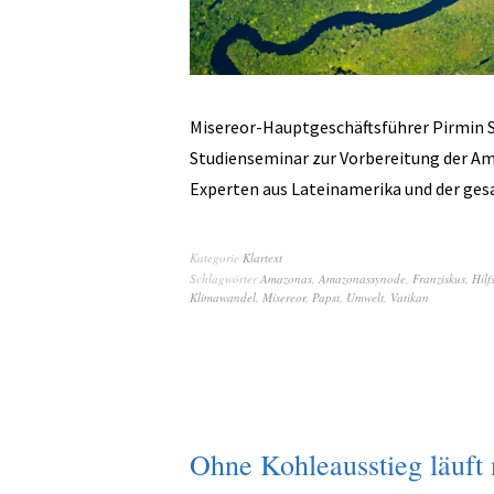
Misereor-Hauptgeschäftsführer Pirmin 
Studienseminar zur Vorbereitung der 
Experten aus Lateinamerika und der ge
Kategorie
Klartext
Schlagwörter
Amazonas
,
Amazonassynode
,
Franziskus
,
Hilf
Klimawandel
,
Misereor
,
Papst
,
Umwelt
,
Vatikan
Ohne Kohleausstieg läuft 